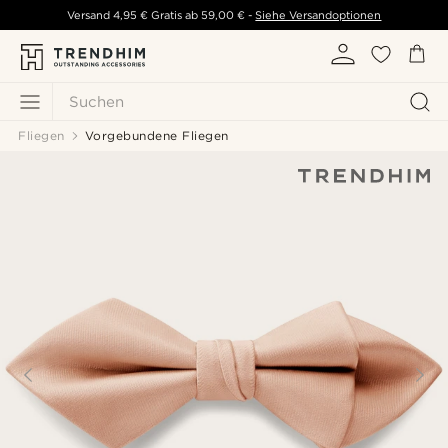
Versand
4,95 €
Gratis ab
59,00 €
-
Siehe Versandoptionen
Suchen
Fliegen
Vorgebundene Fliegen