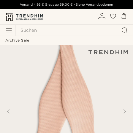
Versand
4,95 €
Gratis ab
59,00 €
-
Siehe Versandoptionen
Suchen
Archive Sale