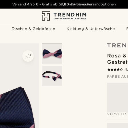
Versand
4,95 €
-
Gratis ab
59,00 €
Kontaktiere uns
-
Siehe Versandoptionen
s
Taschen & Geldbörsen
Kleidung & Unterwäsche
Rosa &
Gestrei
4
FARBE AU
VERVOLLS