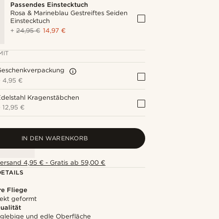
Passendes Einstecktuch
Rosa & Marineblau Gestreiftes Seiden
Einstecktuch
+
24,95 €
14,97 €
MIT
Geschenkverpackung
+
4,95 €
Edelstahl Kragenstäbchen
+
12,95 €
IN DEN WARENKORB
ersand 4,95 € - Gratis ab 59,00 €
ETAILS
e Fliege
ekt geformt
alität
nglebige und edle Oberfläche