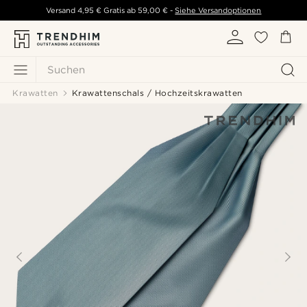
Versand
4,95 €
Gratis ab
59,00 €
-
Siehe Versandoptionen
Suchen
Krawatten
Krawattenschals / Hochzeitskrawatten