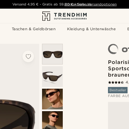
Versand
4,95 €
-
Gratis ab
59,00 €
Kontaktiere uns
-
Siehe Versandoptionen
s
Taschen & Geldbörsen
Kleidung & Unterwäsche
Polaris
Sportso
braune
4
Bestseller
FARBE AU