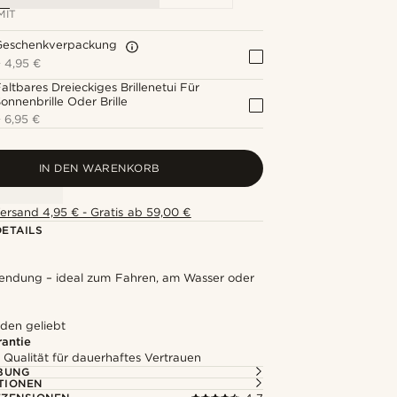
MIT
Geschenkverpackung
+
4,95 €
altbares Dreieckiges Brillenetui Für
onnenbrille Oder Brille
+
6,95 €
IN DEN WARENKORB
ersand 4,95 € - Gratis ab 59,00 €
ETAILS
Blendung – ideal zum Fahren, am Wasser oder
den geliebt
rantie
 Qualität für dauerhaftes Vertrauen
BUNG
TIONEN