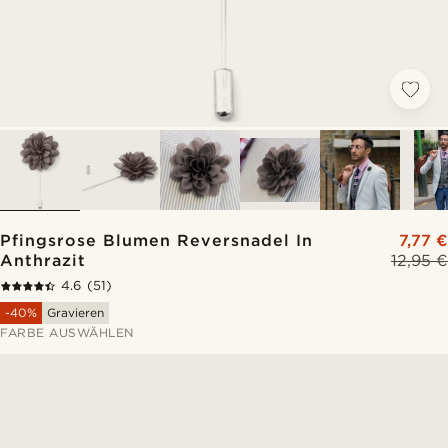
Pfingsrose Blumen Reversnadel In
7,77 €
Anthrazit
12,95 €
4.6
(51)
-40%
Gravieren
FARBE AUSWÄHLEN