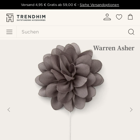
Versand
4,95 €
Gratis ab
59,00 €
-
Siehe Versandoptionen
Suchen