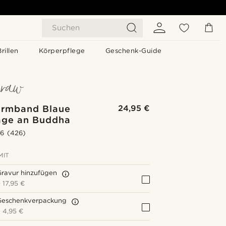
Suchen
Brillen
Körperpflege
Geschenk-Guide
armband Blaue
24,95 €
ge an Buddha
.6
(426)
MIT
Gravur hinzufügen
+
17,95 €
Geschenkverpackung
+
4,95 €