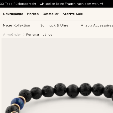
30 Tage Rückgaberecht - wir stellen keine Fragen nach dem warum!
Neuzugänge
Marken
Bestseller
Archive Sale
Neue Kollektion
Schmuck & Uhren
Anzug Accessoire
Armbänder
Perlenarmbänder