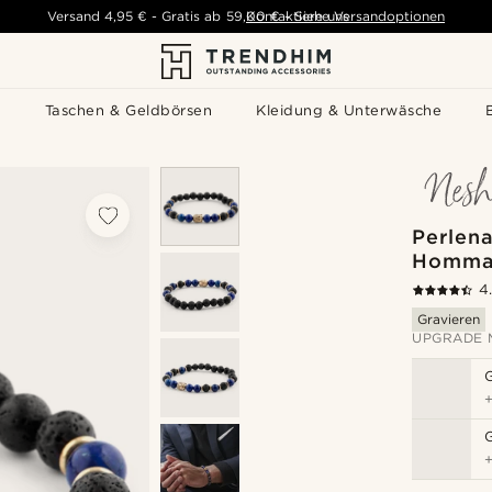
Versand
4,95 €
-
Gratis ab
59,00 €
Kontaktiere uns
-
Siehe Versandoptionen
s
Taschen & Geldbörsen
Kleidung & Unterwäsche
Perlen
Homma
4
Gravieren
UPGRADE 