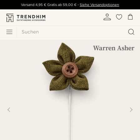
Versand
4,95 €
Gratis ab
59,00 €
-
Siehe Versandoptionen
Suchen