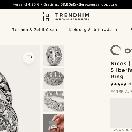
Versand
4,95 €
-
Gratis ab
59,00 €
Kontaktiere uns
-
Siehe Versandoptionen
s
Taschen & Geldbörsen
Kleidung & Unterwäsche
Nicos 
Silberf
Ring
4
FARBE AU
UPGRADE 