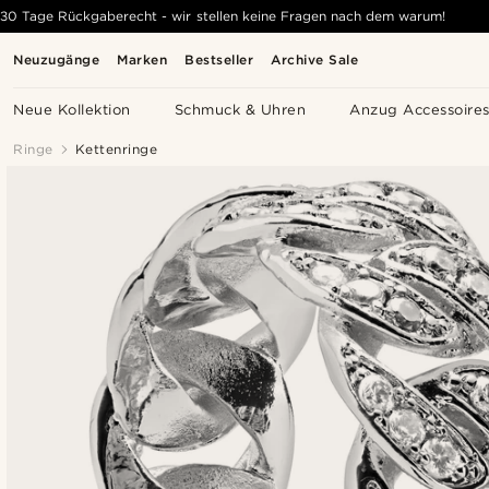
30 Tage Rückgaberecht - wir stellen keine Fragen nach dem warum!
Neuzugänge
Marken
Bestseller
Archive Sale
Neue Kollektion
Schmuck & Uhren
Anzug Accessoire
Ringe
Kettenringe