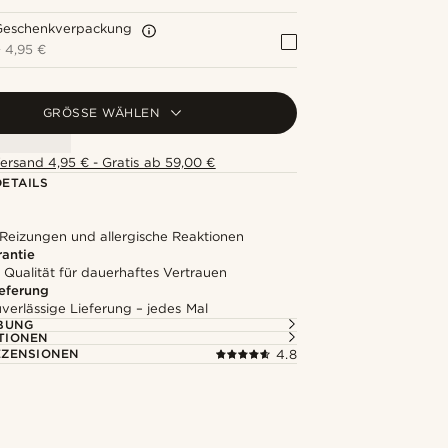
Geschenkverpackung
+
4,95 €
GRÖSSE WÄHLEN
ersand 4,95 € - Gratis ab 59,00 €
ETAILS
 Reizungen und allergische Reaktionen
rantie
 Qualität für dauerhaftes Vertrauen
ieferung
uverlässige Lieferung – jedes Mal
BUNG
TIONEN
ZENSIONEN
4.8