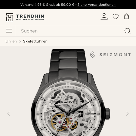
Versand
4,95 €
Gratis ab
59,00 €
-
Siehe Versandoptionen
Suchen
Uhren
Skelettuhren