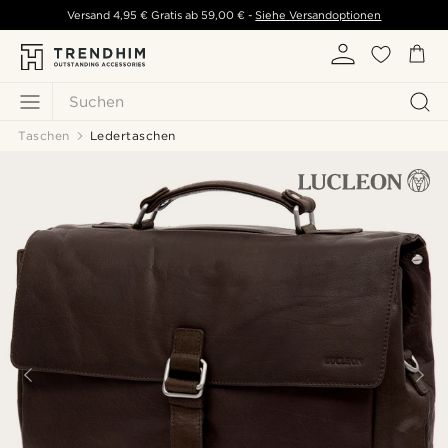
Versand
4,95 €
Gratis ab
59,00 €
-
Siehe Versandoptionen
Suchen
Taschen
Ledertaschen