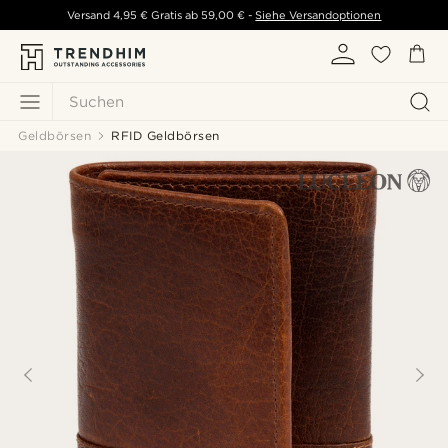
Versand
4,95 €
Gratis ab
59,00 €
-
Siehe Versandoptionen
Suchen
Geldbörsen
RFID Geldbörsen