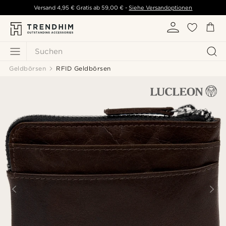
Versand
4,95 €
Gratis ab
59,00 €
-
Siehe Versandoptionen
Suchen
Geldbörsen
RFID Geldbörsen