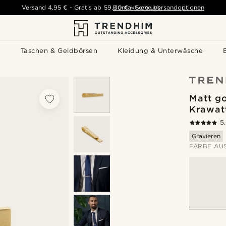
Versand
4,95 €
-
Gratis ab
59,00 €
Kontaktiere uns
-
Siehe Versandoptionen
s
Taschen & Geldbörsen
Kleidung & Unterwäsche
Matt g
Krawat
5
Gravieren
FARBE AU