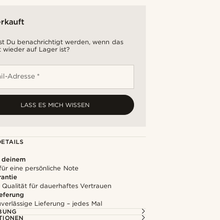
rkauft
t Du benachrichtigt werden, wenn das
 wieder auf Lager ist?
il-Adresse *
LASS ES MICH WISSEN
ETAILS
u deinem
für eine persönliche Note
rantie
 Qualität für dauerhaftes Vertrauen
ieferung
uverlässige Lieferung – jedes Mal
BUNG
TIONEN