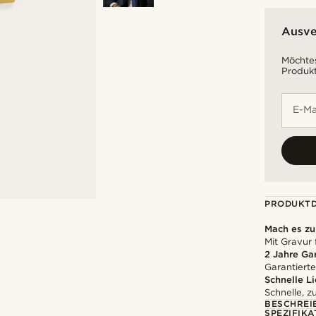
Ausve
Möchtes
Produkt
E-Ma
PRODUKTD
Mach es z
Mit Gravur 
2 Jahre Ga
Garantierte
Schnelle L
Schnelle, z
BESCHREI
SPEZIFIKA