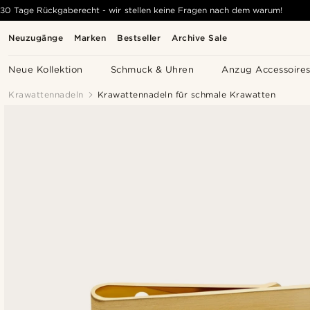
30 Tage Rückgaberecht - wir stellen keine Fragen nach dem warum!
Neuzugänge
Marken
Bestseller
Archive Sale
Neue Kollektion
Schmuck & Uhren
Anzug Accessoire
Krawattennadeln
Krawattennadeln für schmale Krawatten