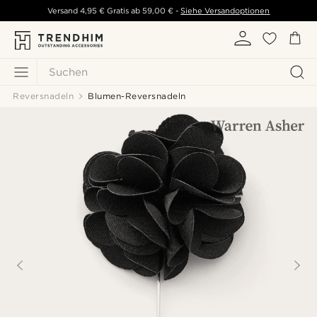
Versand
4,95 €
Gratis ab
59,00 €
-
Siehe Versandoptionen
Suchen
Reversnadeln
Blumen-Reversnadeln