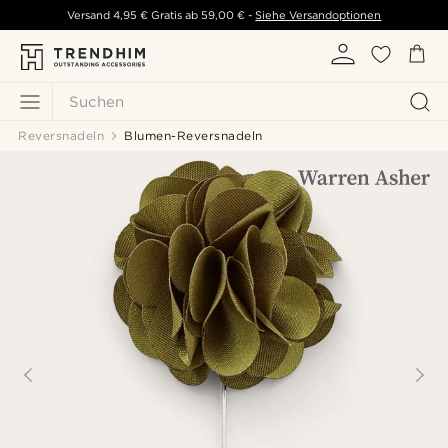
Versand
4,95 €
Gratis ab
59,00 €
-
Siehe Versandoptionen
Suchen
Reversnadeln
Blumen-Reversnadeln