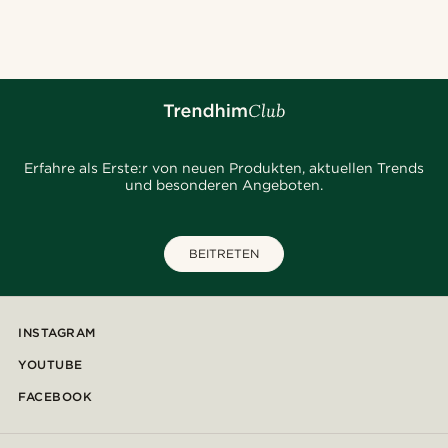
@samueleoolivieri
@juliusgod
@alessandro_casiglia
@marcossapere
@seb_reyneke_
@hircano_soares
@christophercharles
Erfahre als Erste:r von neuen Produkten, aktuellen Trends
und besonderen Angeboten.
BEITRETEN
INSTAGRAM
YOUTUBE
FACEBOOK