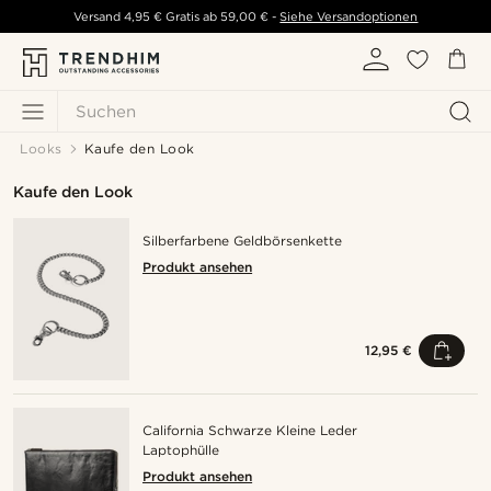
Versand
4,95 €
Gratis ab
59,00 €
-
Siehe Versandoptionen
Suchen
Looks
Kaufe den Look
Kaufe den Look
Silberfarbene Geldbörsenkette
Produkt ansehen
12,95 €
California Schwarze Kleine Leder
Laptophülle
Produkt ansehen