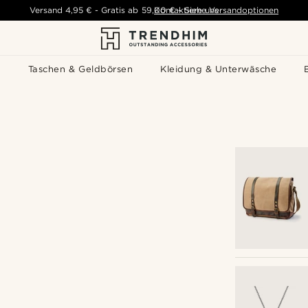
Versand
4,95 €
-
Gratis ab
59,00 €
Kontaktiere uns
-
Siehe Versandoptionen
s
Taschen & Geldbörsen
Kleidung & Unterwäsche