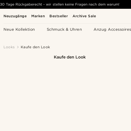
30 Tage Rückgaberecht - wir stellen keine Fragen nach dem warum!
Neuzugänge
Marken
Bestseller
Archive Sale
Neue Kollektion
Schmuck & Uhren
Anzug Accessoire
Looks
Kaufe den Look
Kaufe den Look