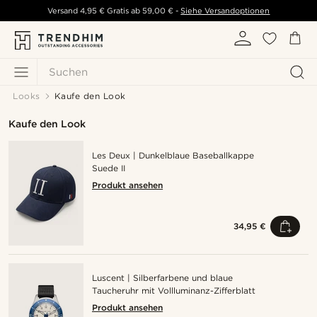
Versand
4,95 €
Gratis ab
59,00 €
-
Siehe Versandoptionen
Suchen
Looks
Kaufe den Look
Kaufe den Look
Les Deux | Dunkelblaue Baseballkappe
Suede II
Produkt ansehen
34,95 €
Luscent | Silberfarbene und blaue
Taucheruhr mit Vollluminanz-Zifferblatt
Produkt ansehen