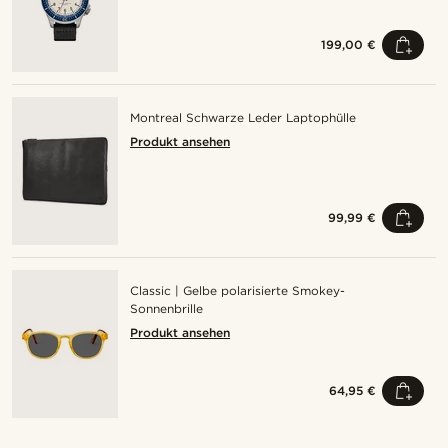
199,00 €
Montreal Schwarze Leder Laptophülle
Produkt ansehen
99,99 €
Classic | Gelbe polarisierte Smokey-
Sonnenbrille
Produkt ansehen
64,95 €
Kaufe den Look
Kauf