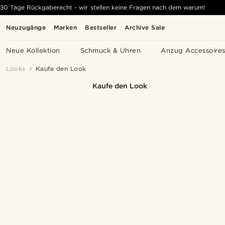
30 Tage Rückgaberecht - wir stellen keine Fragen nach dem warum!
Neuzugänge
Marken
Bestseller
Archive Sale
Neue Kollektion
Schmuck & Uhren
Anzug Accessoire
Looks
Kaufe den Look
Kaufe den Look