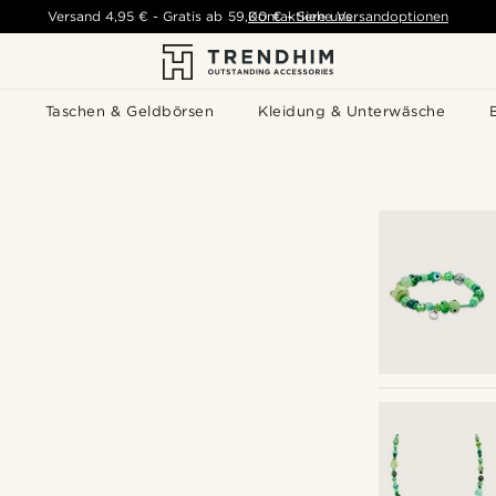
Versand
4,95 €
-
Gratis ab
59,00 €
Kontaktiere uns
-
Siehe Versandoptionen
s
Taschen & Geldbörsen
Kleidung & Unterwäsche