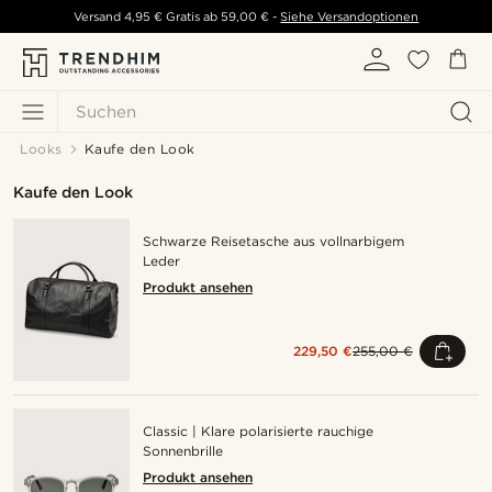
Versand
4,95 €
Gratis ab
59,00 €
-
Siehe Versandoptionen
Suchen
Looks
Kaufe den Look
Kaufe den Look
Schwarze Reisetasche aus vollnarbigem
Leder
Produkt ansehen
229,50 €
255,00 €
Classic | Klare polarisierte rauchige
Sonnenbrille
Produkt ansehen