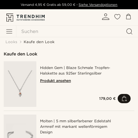
Versand
4,95 €
Gratis ab
59,00 €
-
Siehe Versandoptionen
Suchen
Looks
Kaufe den Look
Kaufe den Look
Hidden Gem | Blaze Schmale Tropfen-
Halskette aus 925er Sterlingsilber
Produkt ansehen
179,00 €
Molten | 5 mm silberfarbener Edelstahl
Armreif mit markant wellenförmigem
Design