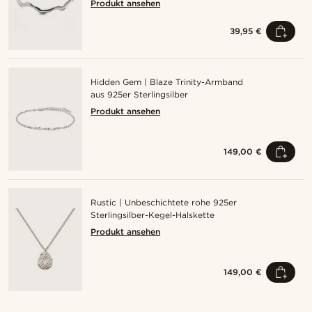
Produkt ansehen
39,95 €
Hidden Gem | Blaze Trinity-Armband
aus 925er Sterlingsilber
Produkt ansehen
149,00 €
Rustic | Unbeschichtete rohe 925er
Sterlingsilber-Kegel-Halskette
Produkt ansehen
149,00 €
Kaufe den Look
Kauf