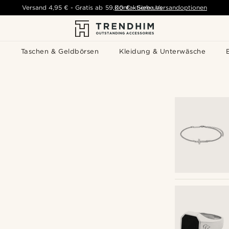
Versand
4,95 €
-
Gratis ab
59,00 €
Kontaktiere uns
-
Siehe Versandoptionen
s
Taschen & Geldbörsen
Kleidung & Unterwäsche