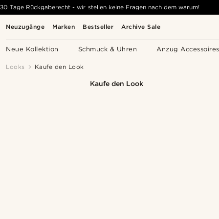
30 Tage Rückgaberecht - wir stellen keine Fragen nach dem warum!
Neuzugänge
Marken
Bestseller
Archive Sale
Neue Kollektion
Schmuck & Uhren
Anzug Accessoire
Looks
Kaufe den Look
Kaufe den Look