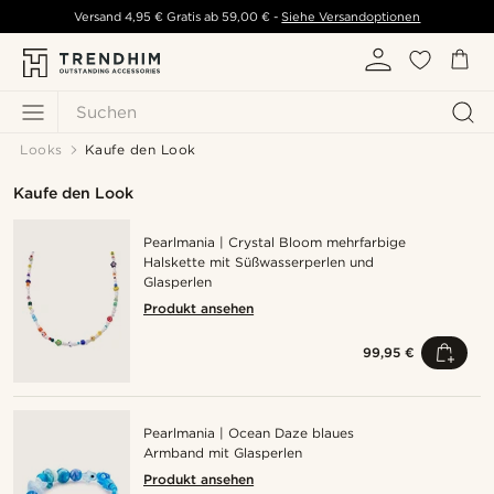
Versand
4,95 €
Gratis ab
59,00 €
-
Siehe Versandoptionen
Suchen
Looks
Kaufe den Look
Kaufe den Look
Pearlmania | Crystal Bloom mehrfarbige
Halskette mit Süßwasserperlen und
Glasperlen
Produkt ansehen
99,95 €
Pearlmania | Ocean Daze blaues
Armband mit Glasperlen
Produkt ansehen