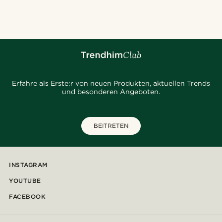
@seb_reyneke_
@jaimedeelgado
@marcossapere
@daniigarciia01
@christophercharles
@gianlucca_franco11
@alessandro_casiglia
@Olivergeorgems
@jaimedeelgado
Erfahre als Erste:r von neuen Produkten, aktuellen Trends
und besonderen Angeboten.
BEITRETEN
INSTAGRAM
YOUTUBE
FACEBOOK