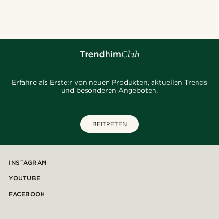
@_pedropinto25
@kentvpham
@hircano_soares
@pabloceazar
@alessandro_casiglia
@daniigarciia01
@seb_reyneke_
@heherayan_
Erfahre als Erste:r von neuen Produkten, aktuellen Trends
und besonderen Angeboten.
BEITRETEN
INSTAGRAM
YOUTUBE
FACEBOOK