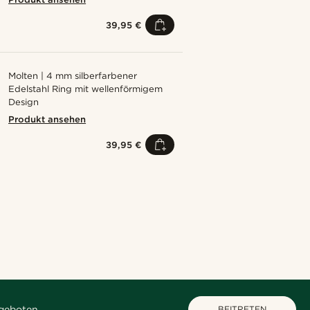
39,95 €
Molten | 4 mm silberfarbener
Edelstahl Ring mit wellenförmigem
Design
Produkt ansehen
39,95 €
Kaufe den Look
Kaufe den Look
Kaufe den Look
Kaufe den Look
Kaufe den Look
@marcossapere
@daniigarciia01
@pabloceazar
@pabloceazar
geboten.
BEITRETEN