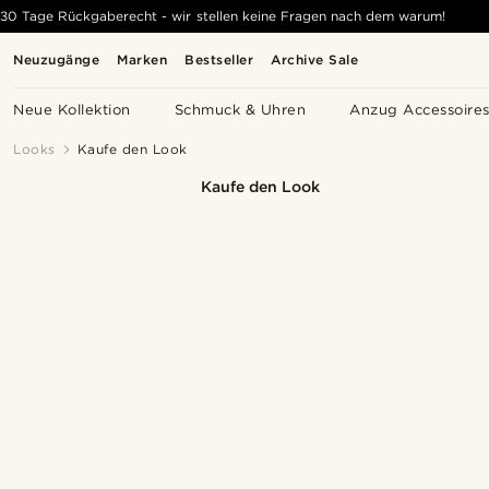
30 Tage Rückgaberecht - wir stellen keine Fragen nach dem warum!
Neuzugänge
Marken
Bestseller
Archive Sale
Neue Kollektion
Schmuck & Uhren
Anzug Accessoire
Looks
Kaufe den Look
Kaufe den Look