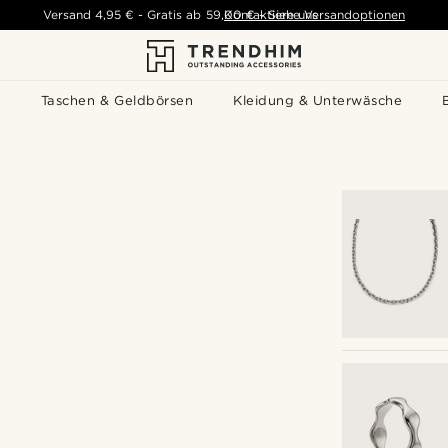
Versand
4,95 €
-
Gratis ab
59,00 €
Kontaktiere uns
-
Siehe Versandoptionen
s
Taschen & Geldbörsen
Kleidung & Unterwäsche