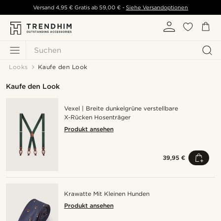
Versand
4,95 €
Gratis ab
59,00 €
-
Siehe Versandoptionen
Suchen
Looks
Kaufe den Look
Kaufe den Look
Vexel | Breite dunkelgrüne verstellbare
X-Rücken Hosenträger
Produkt ansehen
39,95 €
Krawatte Mit Kleinen Hunden
Produkt ansehen