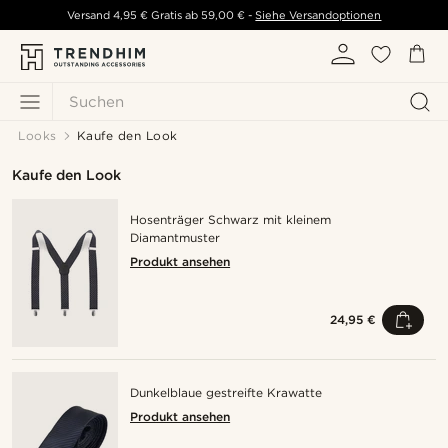
Versand
4,95 €
Gratis ab
59,00 €
-
Siehe Versandoptionen
Suchen
Looks
Kaufe den Look
Kaufe den Look
Hosenträger Schwarz mit kleinem
Diamantmuster
Produkt ansehen
24,95 €
Dunkelblaue gestreifte Krawatte
Produkt ansehen