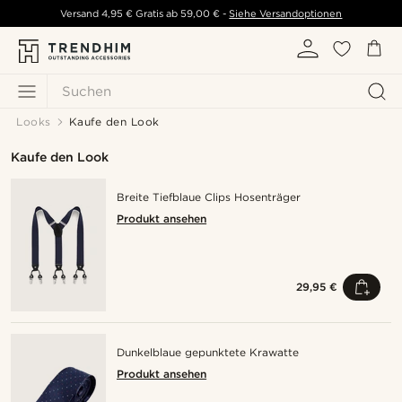
Versand
4,95 €
Gratis ab
59,00 €
-
Siehe Versandoptionen
Suchen
Looks
Kaufe den Look
Kaufe den Look
Breite Tiefblaue Clips Hosenträger
Produkt ansehen
29,95 €
Dunkelblaue gepunktete Krawatte
Produkt ansehen