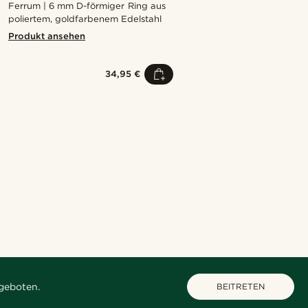
Ferrum | 6 mm D-förmiger Ring aus
poliertem, goldfarbenem Edelstahl
Produkt ansehen
34,95 €
Kaufe den Look
Kaufe den Look
Kaufe den Look
Kaufe den Look
Kaufe den Look
@Olivergeorgems
@daniigarciia01
@pabloceazar
@daniigarciia01
@Olivergeorgems
geboten.
BEITRETEN