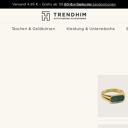
Versand
4,95 €
-
Gratis ab
59,00 €
Kontaktiere uns
-
Siehe Versandoptionen
s
Taschen & Geldbörsen
Kleidung & Unterwäsche