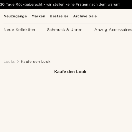
30 Tage Rückgaberecht - wir stellen keine Fragen nach dem warum!
Neuzugänge
Marken
Bestseller
Archive Sale
Neue Kollektion
Schmuck & Uhren
Anzug Accessoire
Looks
Kaufe den Look
Kaufe den Look