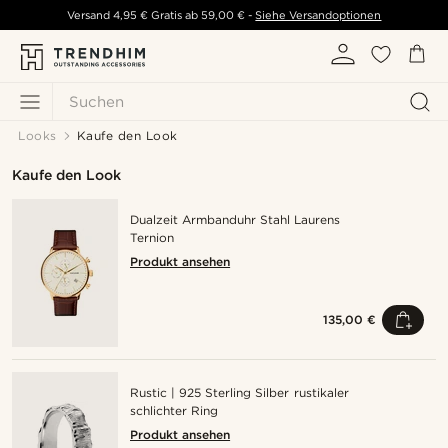
Versand
4,95 €
Gratis ab
59,00 €
-
Siehe Versandoptionen
Suchen
Looks
Kaufe den Look
Kaufe den Look
Dualzeit Armbanduhr Stahl Laurens
Ternion
Produkt ansehen
135,00 €
Rustic | 925 Sterling Silber rustikaler
schlichter Ring
Produkt ansehen