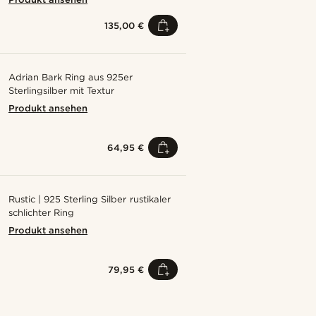
135,00 €
Adrian Bark Ring aus 925er
Sterlingsilber mit Textur
Produkt ansehen
64,95 €
Rustic | 925 Sterling Silber rustikaler
schlichter Ring
Produkt ansehen
79,95 €
Kaufe den Look
Kaufe den