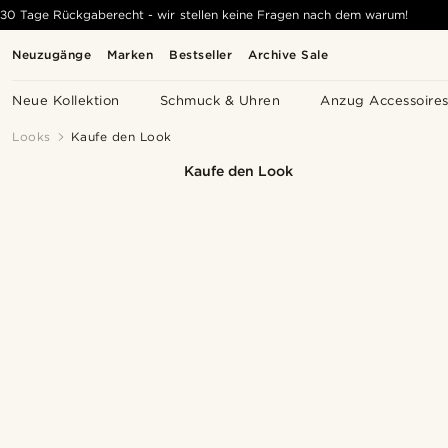
30 Tage Rückgaberecht - wir stellen keine Fragen nach dem warum!
Neuzugänge
Marken
Bestseller
Archive Sale
Neue Kollektion
Schmuck & Uhren
Anzug Accessoire
Looks
Kaufe den Look
Kaufe den Look