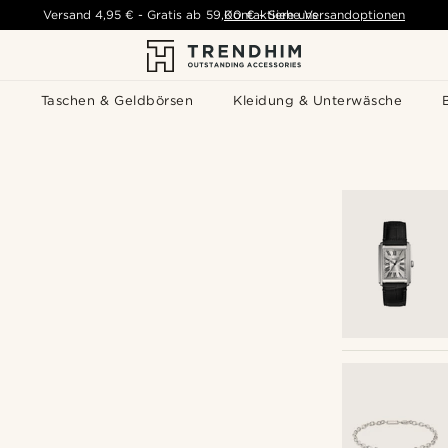
Versand
4,95 €
-
Gratis ab
59,00 €
Kontaktiere uns
-
Siehe Versandoptionen
s
Taschen & Geldbörsen
Kleidung & Unterwäsche