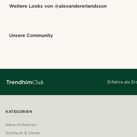
Weitere Looks von
@alexandererlandsson
@alexandererlandsson
@alexan
Kaufe den Look
Kaufe den Look
Kaufe den Look
Kaufe den Look
Kaufe den Look
Unsere Community
@marcossapere
@hircano_soares
@gianfrancolav
@Olivergeorg
@muki_mmm
@_pedropinto
@jaimedeelgado
@pabloceazar
Erfahre als E
KATEGORIEN
Neue Kollektion
Schmuck & Uhren