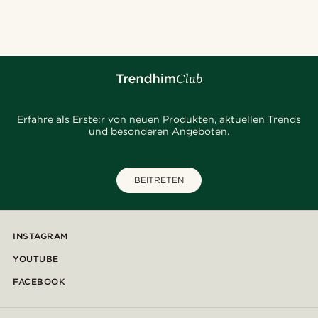
@lenny.am
@stefanjohnturner
@gianlucca_franco11
@muki_mmm
@marcossapere
@daniigarciia01
Erfahre als Erste:r von neuen Produkten, aktuellen Trends
und besonderen Angeboten.
BEITRETEN
INSTAGRAM
YOUTUBE
FACEBOOK