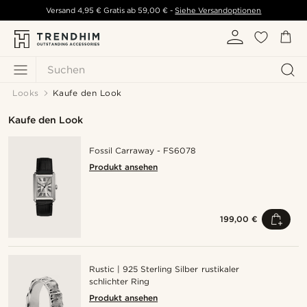
Versand
4,95 €
Gratis ab
59,00 €
-
Siehe Versandoptionen
Suchen
Looks
Kaufe den Look
Kaufe den Look
Fossil Carraway - FS6078
Produkt ansehen
199,00 €
Rustic | 925 Sterling Silber rustikaler
schlichter Ring
Produkt ansehen