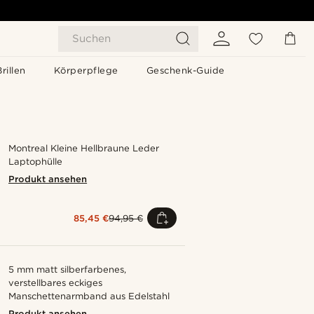
Suchen
Brillen
Körperpflege
Geschenk-Guide
Montreal Kleine Hellbraune Leder
Laptophülle
Produkt ansehen
85,45 €
94,95 €
5 mm matt silberfarbenes,
verstellbares eckiges
Manschettenarmband aus Edelstahl
Produkt ansehen