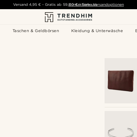
Versand
4,95 €
-
Gratis ab
59,00 €
Kontaktiere uns
-
Siehe Versandoptionen
s
Taschen & Geldbörsen
Kleidung & Unterwäsche