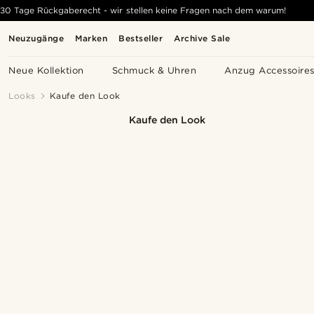
30 Tage Rückgaberecht - wir stellen keine Fragen nach dem warum!
Neuzugänge
Marken
Bestseller
Archive Sale
Neue Kollektion
Schmuck & Uhren
Anzug Accessoire
Looks
Kaufe den Look
Kaufe den Look