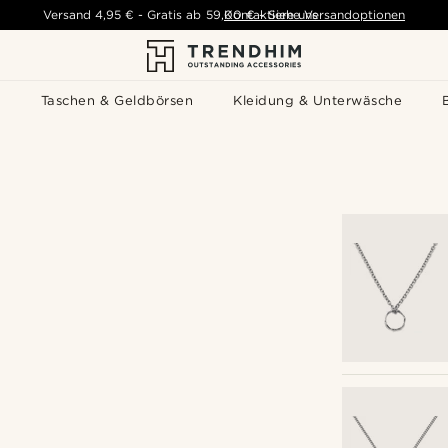
Versand
4,95 €
-
Gratis ab
59,00 €
Kontaktiere uns
-
Siehe Versandoptionen
s
Taschen & Geldbörsen
Kleidung & Unterwäsche