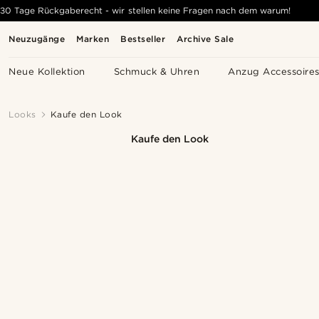
30 Tage Rückgaberecht - wir stellen keine Fragen nach dem warum!
Neuzugänge
Marken
Bestseller
Archive Sale
Neue Kollektion
Schmuck & Uhren
Anzug Accessoire
Looks
Kaufe den Look
Kaufe den Look