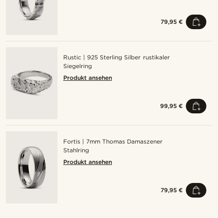
79,95 €
Rustic | 925 Sterling Silber rustikaler
Siegelring
Produkt ansehen
99,95 €
Fortis | 7mm Thomas Damaszener
Stahlring
Produkt ansehen
79,95 €
Kaufe den Look
Kauf