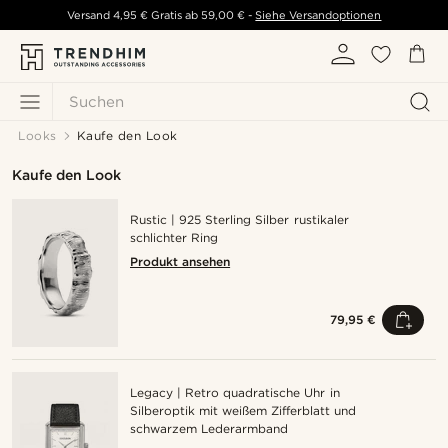
Versand
4,95 €
Gratis ab
59,00 €
-
Siehe Versandoptionen
Suchen
Looks
Kaufe den Look
Kaufe den Look
Rustic | 925 Sterling Silber rustikaler
schlichter Ring
Produkt ansehen
79,95 €
Legacy | Retro quadratische Uhr in
Silberoptik mit weißem Zifferblatt und
schwarzem Lederarmband