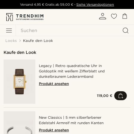
Versand
4,95 €
Gratis ab
59,00 €
-
Siehe Versandoptionen
Suchen
Looks
Kaufe den Look
Kaufe den Look
Legacy | Retro quadratische Uhr in
Goldoptik mit weißem Zifferblatt und
dunkelbraunem Lederarmband
Produkt ansehen
119,00 €
New Classics | 5 mm silberfarbener
Edelstahl Armreif mit runden Kanten
Produkt ansehen