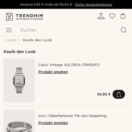
Versand
4,95 €
Gratis ab
59,00 €
-
Siehe Versandoptionen
Suchen
Looks
Kaufe den Look
Kaufe den Look
Casio Vintage AQ-230A-7DMQYES
Produkt ansehen
54,95 €
Ace | Silberfarbener Pik-Ass-Siegelring
Produkt ansehen