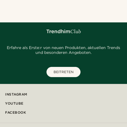
@christophercharles
@daniigarciia01
@pabloceazar
@juliusgod
@jaimedeelgado
@alessandro_casiglia
@seb_reyneke_
@jaimedeelgado
@gianlucca_franco11
Erfahre als Erste:r von neuen Produkten, aktuellen Trends
und besonderen Angeboten.
BEITRETEN
INSTAGRAM
YOUTUBE
FACEBOOK