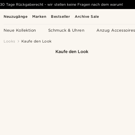
30 Tage Rückgaberecht - wir stellen keine Fragen nach dem warum!
Neuzugänge
Marken
Bestseller
Archive Sale
Neue Kollektion
Schmuck & Uhren
Anzug Accessoire
Looks
Kaufe den Look
Kaufe den Look