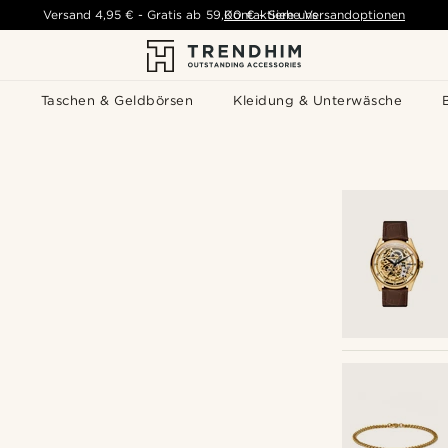
Versand
4,95 €
-
Gratis ab
59,00 €
Kontaktiere uns
-
Siehe Versandoptionen
s
Taschen & Geldbörsen
Kleidung & Unterwäsche