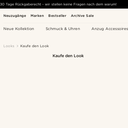
30 Tage Rückgaberecht - wir stellen keine Fragen nach dem warum!
Neuzugänge
Marken
Bestseller
Archive Sale
Neue Kollektion
Schmuck & Uhren
Anzug Accessoire
Looks
Kaufe den Look
Kaufe den Look