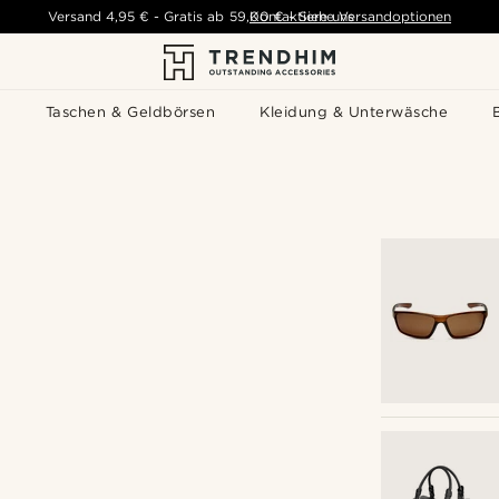
Versand
4,95 €
-
Gratis ab
59,00 €
Kontaktiere uns
-
Siehe Versandoptionen
s
Taschen & Geldbörsen
Kleidung & Unterwäsche