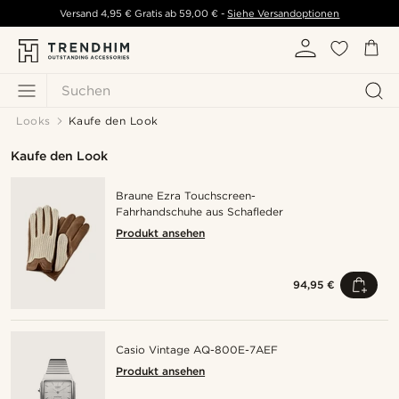
Versand
4,95 €
Gratis ab
59,00 €
-
Siehe Versandoptionen
Suchen
Looks
Kaufe den Look
Kaufe den Look
Braune Ezra Touchscreen-
Fahrhandschuhe aus Schafleder
Produkt ansehen
94,95 €
Casio Vintage AQ-800E-7AEF
Produkt ansehen