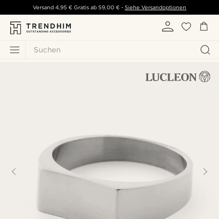
Versand
4,95 €
Gratis ab
59,00 €
-
Siehe Versandoptionen
Suchen