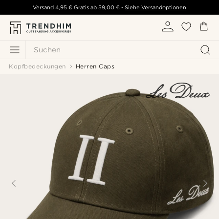
Versand
4,95 €
Gratis ab
59,00 €
-
Siehe Versandoptionen
Suchen
Kopfbedeckungen
Herren Caps