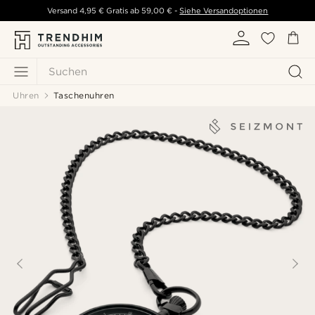
Versand
4,95 €
Gratis ab
59,00 €
-
Siehe Versandoptionen
Suchen
Uhren
Taschenuhren