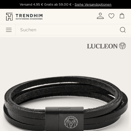
Versand
4,95 €
Gratis ab
59,00 €
-
Siehe Versandoptionen
Suchen