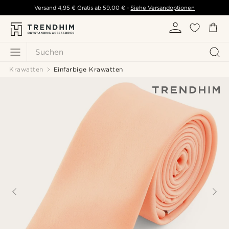
Versand
4,95 €
Gratis ab
59,00 €
-
Siehe Versandoptionen
Suchen
Krawatten
Einfarbige Krawatten