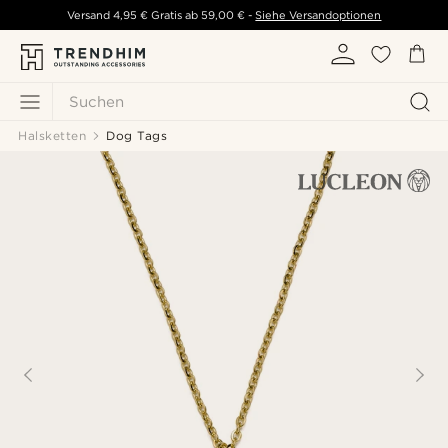
Versand
4,95 €
Gratis ab
59,00 €
-
Siehe Versandoptionen
Suchen
Halsketten
Dog Tags