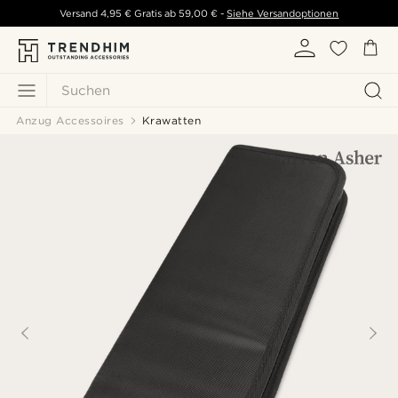
Versand
4,95 €
Gratis ab
59,00 €
-
Siehe Versandoptionen
Suchen
Anzug Accessoires
Krawatten